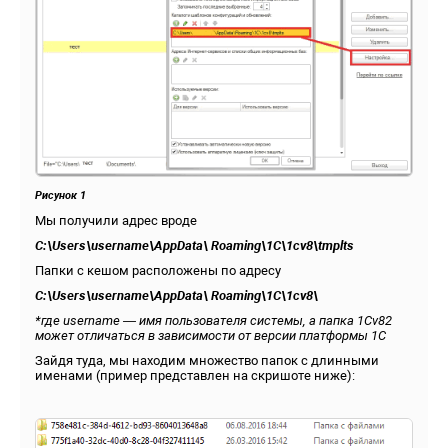
Рисунок 1
Мы получили адрес вроде
C:\Users\username\AppData\ Roaming\1C\1cv8\tmplts
Папки с кешом расположены по адресу
C:\Users\username\AppData\ Roaming\1C\1cv8\
*где username — имя пользователя системы, а папка 1Cv82
может отличаться в зависимости от версии платформы 1С
Зайдя туда, мы находим множество папок с длинными
именами (пример представлен на скришоте ниже):