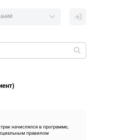
НАНИЙ
иент)
трак начислялся в программе,
специальным правилом