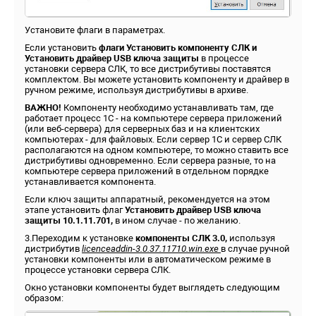
Установите флаги в параметрах.
Если установить
флаги Установить компоненту СЛК и
Установить драйвер USB ключа защиты
в процессе
установки сервера СЛК, то все дистрибутивы поставятся
комплектом. Вы можете установить компоненту и драйвер в
ручном режиме, используя дистрибутивы в архиве.
ВАЖНО!
Компоненту необходимо устанавливать там, где
работает процесс 1С - на компьютере сервера приложений
(или веб-сервера) для серверных баз и на клиентских
компьютерах - для файловых. Если сервер 1С и сервер СЛК
располагаются на одном компьютере, то можно ставить все
дистрибутивы одновременно. Если сервера разные, то на
компьютере сервера приложений в отдельном порядке
устанавливается компонента.
Если ключ защиты аппаратный, рекомендуется на этом
этапе установить флаг
Установить драйвер USB ключа
защиты 10.1.11.701,
в ином случае - по желанию.
3.Переходим к установке
компоненты СЛК 3.0,
используя
дистрибутив
licenceaddin-3.0.37.11710.win.exe
в случае ручной
установки компоненты или в автоматическом режиме в
процессе установки сервера СЛК.
Окно установки компоненты будет выглядеть следующим
образом: